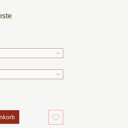
este
s
nkorb