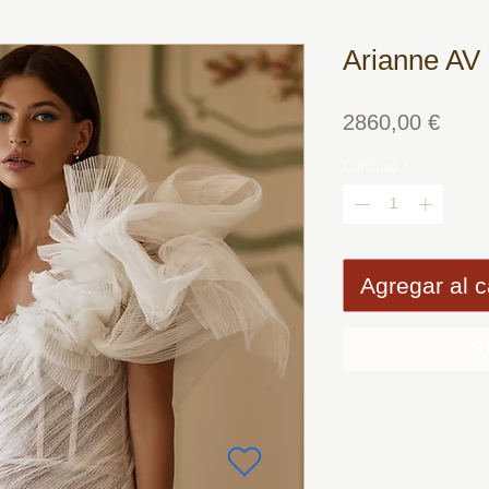
Arianne AV
Prec
2860,00 €
Cantidad
*
Agregar al c
R