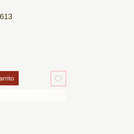
 613
io
arrito
ealizar compra