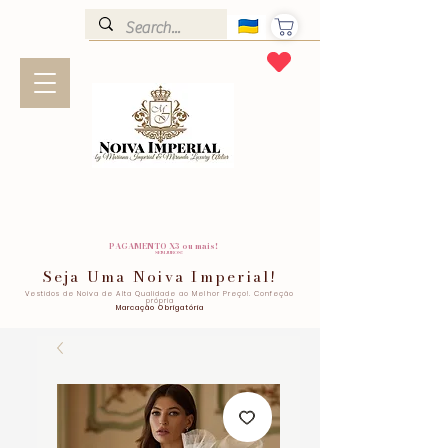
PAGAMENTO X3 ou mais!
SEM JUROS!
Seja Uma Noiva Imperial!
Vestidos de Noiva de Alta Qualidade ao Melhor Preço!. Confeção
própria
Marcação Obrigatória