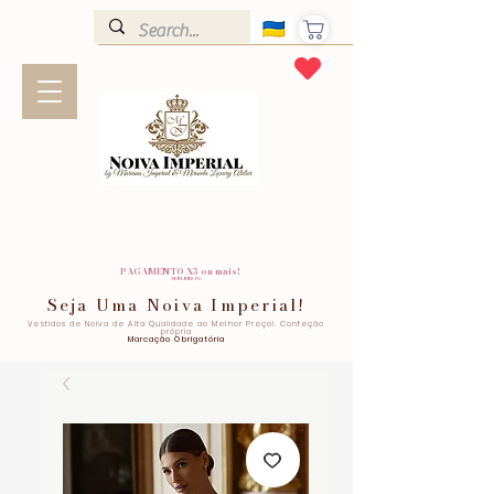
PAGAMENTO X3 ou mais!
SEM JUROS!
Seja Uma Noiva Imperial!
Vestidos de Noiva de Alta Qualidade ao Melhor Preço!. Confeção
própria
Marcação Obrigatória